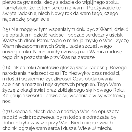
pierwsza gwiazda, kiedy siadacie do wigilijnego stołu…
Pamiętajcie, że jestem sercem z wami. Przeżywajcie te
święta radośnie, niech Nowy rok da wam tego, czego
najbardziej pragniecie
(15) Nie mogę w tym wspaniałym dniu być z Wami, dzielić
się opłatkiem, dzielić radości i poczuć serdeczny uścisk
Waszych dłoni. Pamiętajcie o mnie, ja myślę o Was i życzę
Wam niezapomnianych Świąt, także szczęśliwego
nowego roku. Niech anioły czuwają nad Wami a radość
tego dnia pozostanie przy Was na zawsze
(16) Jak co roku Aniołowie głoszą wieść radosną! Bożego
narodzenia nadszedł czas! To niezwykły czas radości,
miłości i wzajemnej życzliwości. Czas obdarowania,
spełnienia marzeń i najskrytszych pragnień. Tego Wam
życzę z okazji świąt oraz zbliżającego się Nowego Roku.
Kolędujcie wesoło i bawcie się wspaniale w sylwestrową
noc
(17) Ukochani. Niech dobra nadzieja Was nie opuszcza,
radość wciąż rozwesela, by miłość się odradzała, by
dobroć była zawsze przy Was. Niech ciepłe światło
choinki ogrzeje wam serca i dusze. Wiele uśmiechu i