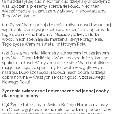
temu zdarzył się cud, niech ten cud dzieje się w każdym z
was. Życzenia, prezenty, śpiewanie kolęd… Niech ten
wieczór będzie jak zawsze wyjątkowy i niepowtarzalny.
Tego Wam życzę
(21) Życzę Wam spokoju i miłości, miłych gości i smacznej
wigilii. Załączam tysiące całusów, szczęścia kilogramy do
tego dwa śnieżne bałwany! Miejcie życzliwych ludzi
wokół, niech spełniają się marzenia i skryte pragnienia.
Tego życzę Wam na święta i w Nowym Roku!
(22) Dzielą nas mile i kilometry, ale sercem i duszą jestem
przy Was! Chcę dzielić się z Wami moją radością, życząc
spokoju i miłości. W myślach dzielę się z Wami opłatkiem
mając nadzieję, że spędzimy te święta w wyjątkowym
nastroju. Dużo szczęścia i radości, niech dobra nadzieja,
dobra nowina w Waszych sercach gości. Szczęśliwego
Nowego Roku!
Życzenia świąteczne i noworoczne od jednej osoby
dla drugiej osoby
(23) Życzę tobie, aby te Święta Bożego Narodzenia były
dla Ciebie wyjątkowe, pełne miłości, rodzinnej radości, aby