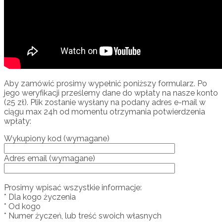
Aby zamówić prosimy wypełnić poniższy formularz. Po
jego weryfikacji prześlemy dane do wpłaty na nasze konto
(25 zł). Plik zostanie wysłany na podany adres e-mail w
ciągu max 24h od momentu otrzymania potwierdzenia
wpłaty:
Wykupiony kod (wymagane)
Adres email (wymagane)
Prosimy wpisać wszystkie informacje:
* Dla kogo życzenia
* Od kogo
* Numer życzeń, lub treść swoich własnych