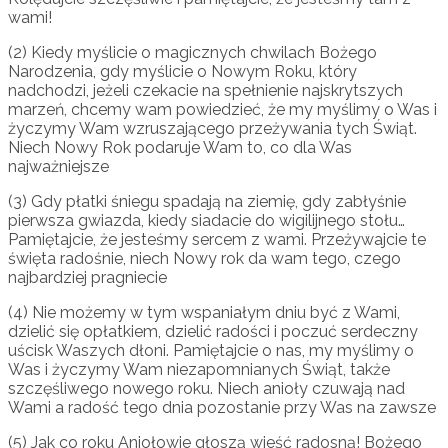
wami!
(2) Kiedy myślicie o magicznych chwilach Bożego
Narodzenia, gdy myślicie o Nowym Roku, który
nadchodzi, jeżeli czekacie na spełnienie najskrytszych
marzeń, chcemy wam powiedzieć, że my myślimy o Was i
życzymy Wam wzruszającego przeżywania tych Świąt.
Niech Nowy Rok podaruje Wam to, co dla Was
najważniejsze
(3) Gdy płatki śniegu spadają na ziemię, gdy zabłyśnie
pierwsza gwiazda, kiedy siadacie do wigilijnego stołu…
Pamiętajcie, że jesteśmy sercem z wami. Przeżywajcie te
święta radośnie, niech Nowy rok da wam tego, czego
najbardziej pragniecie
(4) Nie możemy w tym wspaniałym dniu być z Wami,
dzielić się opłatkiem, dzielić radości i poczuć serdeczny
uścisk Waszych dłoni. Pamiętajcie o nas, my myślimy o
Was i życzymy Wam niezapomnianych Świąt, także
szczęśliwego nowego roku. Niech anioły czuwają nad
Wami a radość tego dnia pozostanie przy Was na zawsze
(5) Jak co roku Aniołowie głoszą wieść radosną! Bożego