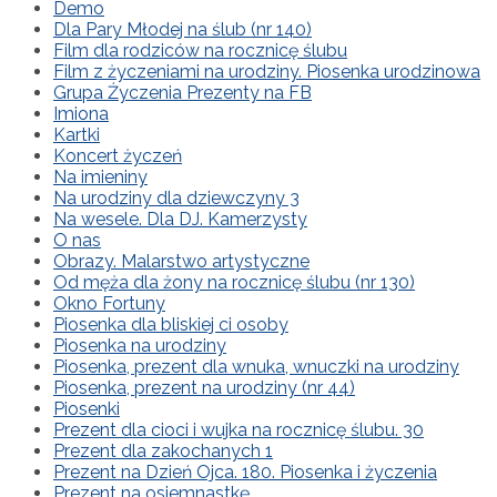
Demo
Dla Pary Młodej na ślub (nr 140)
Film dla rodziców na rocznicę ślubu
Film z życzeniami na urodziny. Piosenka urodzinowa
Grupa Życzenia Prezenty na FB
Imiona
Kartki
Koncert życzeń
Na imieniny
Na urodziny dla dziewczyny 3
Na wesele. Dla DJ. Kamerzysty
O nas
Obrazy. Malarstwo artystyczne
Od męża dla żony na rocznicę ślubu (nr 130)
Okno Fortuny
Piosenka dla bliskiej ci osoby
Piosenka na urodziny
Piosenka, prezent dla wnuka, wnuczki na urodziny
Piosenka, prezent na urodziny (nr 44)
Piosenki
Prezent dla cioci i wujka na rocznicę ślubu. 30
Prezent dla zakochanych 1
Prezent na Dzień Ojca. 180. Piosenka i życzenia
Prezent na osiemnastkę