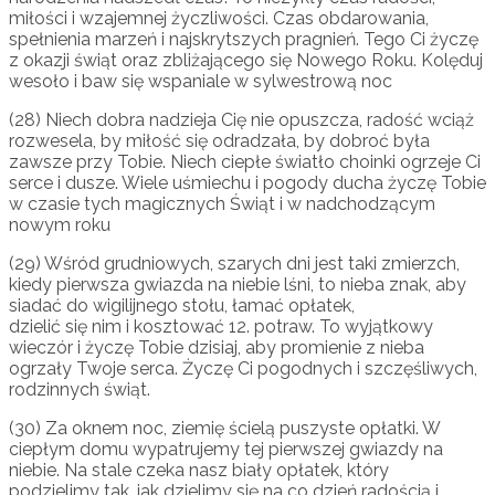
miłości i wzajemnej życzliwości. Czas obdarowania,
spełnienia marzeń i najskrytszych pragnień. Tego Ci życzę
z okazji świąt oraz zbliżającego się Nowego Roku. Kolęduj
wesoło i baw się wspaniale w sylwestrową noc
(28) Niech dobra nadzieja Cię nie opuszcza, radość wciąż
rozwesela, by miłość się odradzała, by dobroć była
zawsze przy Tobie. Niech ciepłe światło choinki ogrzeje Ci
serce i dusze. Wiele uśmiechu i pogody ducha życzę Tobie
w czasie tych magicznych Świąt i w nadchodzącym
nowym roku
(29) Wśród grudniowych, szarych dni jest taki zmierzch,
kiedy pierwsza gwiazda na niebie lśni, to nieba znak, aby
siadać do wigilijnego stołu, łamać opłatek,
dzielić się nim i kosztować 12. potraw. To wyjątkowy
wieczór i życzę Tobie dzisiaj, aby promienie z nieba
ogrzały Twoje serca. Życzę Ci pogodnych i szczęśliwych,
rodzinnych świąt.
(30) Za oknem noc, ziemię ścielą puszyste opłatki. W
ciepłym domu wypatrujemy tej pierwszej gwiazdy na
niebie. Na stale czeka nasz biały opłatek, który
podzielimy tak, jak dzielimy się na co dzień radością i