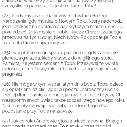
siadać do wieczerzy z uśmiechem na twarzy. Kolęduj
szczęśliwie i pamiętaj, że jestem tam z Tobą!
(24) Kiedy myślisz o magicznych chwilach Bożego
Narodzenia, gdy myślisz o Nowym Roku, który nadchodzi,
jeżeli czekasz na spełnienie najskrytszych marzeń, chcę Ci
powiedzieć, że ja myślę o Tobie i życzę Ci wzruszającego
przeżywania tych Świąt. Niech Nowy Rok podaruje Tobie
to, co dla Ciebie najważniejsze
(25) Gdy płatki śniegu spadają na ziemię, gdy zabłyśnie
pierwsza gwiazda, kiedy siadasz do wigilijnego stołu…
Pamiętaj, że jestem sercem z Tobą. Przeżywaj te święta
radośnie, niech Nowy rok da Tobie to, czego najbardziej
pragniesz
(26) Nie mogę w tym wspaniałym dniu być z Tobą, dzielić
się opłatkiem, dzielić radości i poczuć serdeczny uścisk
Twojej dłoni. Pamiętaj o mnie, ja myślę o Tobie i życzę CI
niezapomnianych Świąt, także szczęśliwego nowego roku.
Niech anioły czuwają nad Tobą a radość tego dnia
pozostanie przy Tobie na zawsze
(27) Jak co roku Aniołowie głoszą wieść radosną! Bożego
narodzenia nadszedł czas! To niezykły czas radości,