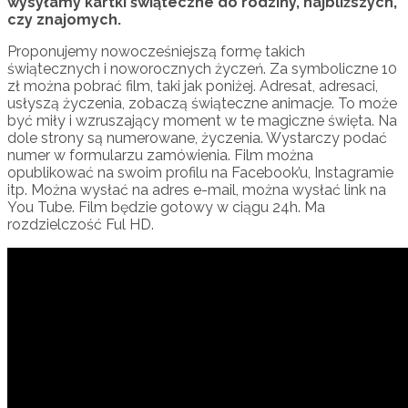
wysyłamy kartki świąteczne do rodziny, najbliższych,
czy znajomych.
Proponujemy nowocześniejszą formę takich
świątecznych i noworocznych życzeń. Za symboliczne 10
zł można pobrać film, taki jak poniżej. Adresat, adresaci,
usłyszą życzenia, zobaczą świąteczne animacje. To może
być miły i wzruszający moment w te magiczne święta. Na
dole strony są numerowane, życzenia. Wystarczy podać
numer w formularzu zamówienia. Film można
opublikować na swoim profilu na Facebook’u, Instagramie
itp. Można wysłać na adres e-mail, można wysłać link na
You Tube. Film będzie gotowy w ciągu 24h. Ma
rozdzielczość Ful HD.