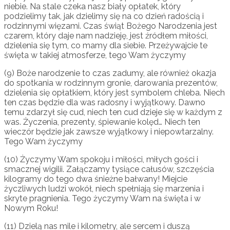
niebie. Na stale czeka nasz biały opłatek, który
podzielimy tak, jak dzielimy się na co dzień radością i
rodzinnymi więzami. Czas świąt Bożego Narodzenia jest
czarem, który daje nam nadzieję, jest źródłem miłości,
dzielenia się tym, co mamy dla siebie. Przeżywajcie te
święta w takiej atmosferze, tego Wam życzymy
(9) Boże narodzenie to czas zadumy, ale również okazja
do spotkania w rodzinnym gronie, darowania prezentów,
dzielenia się opłatkiem, który jest symbolem chleba. Niech
ten czas będzie dla was radosny i wyjątkowy. Dawno
temu zdarzył się cud, niech ten cud dzieje się w każdym z
was. Życzenia, prezenty, śpiewanie kolęd… Niech ten
wieczór będzie jak zawsze wyjątkowy i niepowtarzalny.
Tego Wam życzymy
(10) Życzymy Wam spokoju i miłości, miłych gości i
smacznej wigilii. Załączamy tysiące całusów, szczęścia
kilogramy do tego dwa śnieżne bałwany! Miejcie
życzliwych ludzi wokół, niech spełniają się marzenia i
skryte pragnienia. Tego życzymy Wam na święta i w
Nowym Roku!
(11) Dzielą nas mile i kilometry, ale sercem i duszą