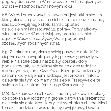
pogody ducha życzę Wam w czasie tych magicznych
Świąt i w nadchodzącym nowym roku
(18) Wśród grudniowych, szarych dni jest taki zmierzch,
kiedy pierwsza gwiazda na niebie lśni, to nieba znak, aby
siadać do wigilijnego stołu, łamać opłatek,
dzielić się nim i kosztować 12. potraw. To wyjątkowy
wieczór i życzę Wam dzisiaj, aby promienie z nieba
ogrzały Wasze serca. Życzę Wam pogodnych i
szczęśliwych, rodzinnych świąt.
(19) Za oknem noc, ziemię ścielą puszyste opłatki. W
ciepłym domu wypatrujemy tej pierwszej gwiazdy na
niebie. Na stale czeka nasz biały opłatek, który
podzielimy tak, jak dzielimy się na co dzień radością i
rodzinnymi więzami. Czas świąt Bożego Narodzenia jest
czarem, który daje nam nadzieję, jest źródłem miłości,
dzielenia się tym, co mamy dla siebie. Przeżywajcie te
święta w takiej atmosferze, tego Wam życzę
(20) Boże narodzenie to czas zadumy, ale również okazja
do spotkania w rodzinnym gronie, darowania prezentów,
dzielenia się opłatkiem, który jest symbolem chleba. Niech
ten czas będzie dla was radosny i wyjątkowy. Dawno