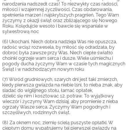
narodzenia nadszedł czas! To niezwykły czas radości,
miłości i wzajemnej życzliwości. Czas obdarowania,
spełnienia marzeń i najskrytszych pragnień. Tego Wam
życzymy z okazji świąt oraz zbliżającego się Nowego
Roku. Kolędujcie wesoło i bawcie się wspaniale w
sylwestrową noc
(6) Ukochani. Niech dobra nadzieja Was nie opuszcza,
radość wciąż rozwesela, by miłość się odradzała, by
dobroć była zawsze przy Was. Niech ciepłe światło
choinki ogrzeje wam serca i dusze. Wiele uśmiechu i
pogody ducha życzymy Wam w czasie tych magicznych
Świąt i w nadchodzącym nowym roku
(7) Wśród grudniowych, szarych dni jest taki zmierzch,
kiedy pierwsza gwiazda na niebie lśni, to nieba znak, aby
siadać do wigilijnego stołu, łamać opłatek,
dzielić się nim i kosztować 12. potraw. To wyjątkowy
wieczór i życzymy Wam dzisiaj, aby promienie z nieba
ogrzały Wasze serca. Życzymy Wam pogodnych i
szczęśliwych, rodzinnych świąt.
(8) Za oknem noc, ziemię ścielą puszyste opłatki. W
ciepłym domu wypatrujemy tej pierwszej gwiazdy na