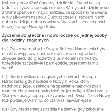
jesteśmy przy Was! Chcemy dzielić się z Wami naszą
radością, życząc spokoju i miłości. W myślach dzielimy się
z Wami opłatkiem mając nadzieję, że spędzimy te święta
w wyjątkowym nastroju. Dużo szczęścia i radości, niech
dobra nadzieja, dobra nowina w Waszych sercach gości.
Szczęśliwego Nowego Roku!
Życzenia świąteczne i noworoczne od jednej osoby
dla rodziny, znajomych
(12) Życzę wam, aby te Święta Bożego Narodzenia były
dla Was wyjątkowe, pełne miłości, rodzinnej radości,
abyście siedli do wieczerzy z uśmiechem na twarzy.
Kolędujcie szczęśliwie i pamiętajcie, że jestem tam z
wami!
(13) Kiedy myślicie o magicznych chwilach Bożego
Narodzenia, gdy myślicie o Nowym Roku, który
nadchodzi, jeżeli czekacie na spełnienie najskrytszych
marzeń, chcę wam powiedzieć, że ja myślę o Was i życzę
Wam wzruszającego przeżywania tych Świąt. Niech Nowy
Rok podaruje Wam to, co dla Was najważniejsze
(14) Gdy płatki śniegu spadają na ziemię, gdy zabłyśnie