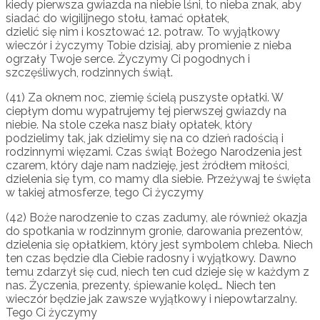
kiedy pierwsza gwiazda na niebie lśni, to nieba znak, aby
siadać do wigilijnego stołu, łamać opłatek,
dzielić się nim i kosztować 12. potraw. To wyjątkowy
wieczór i życzymy Tobie dzisiaj, aby promienie z nieba
ogrzały Twoje serce. Życzymy Ci pogodnych i
szczęśliwych, rodzinnych świąt.
(41) Za oknem noc, ziemię ścielą puszyste opłatki. W
ciepłym domu wypatrujemy tej pierwszej gwiazdy na
niebie. Na stole czeka nasz biały opłatek, który
podzielimy tak, jak dzielimy się na co dzień radością i
rodzinnymi więzami. Czas świąt Bożego Narodzenia jest
czarem, który daje nam nadzieję, jest źródłem miłości,
dzielenia się tym, co mamy dla siebie. Przeżywaj te święta
w takiej atmosferze, tego Ci życzymy
(42) Boże narodzenie to czas zadumy, ale również okazja
do spotkania w rodzinnym gronie, darowania prezentów,
dzielenia się opłatkiem, który jest symbolem chleba. Niech
ten czas będzie dla Ciebie radosny i wyjątkowy. Dawno
temu zdarzył się cud, niech ten cud dzieje się w każdym z
nas. Życzenia, prezenty, śpiewanie kolęd… Niech ten
wieczór będzie jak zawsze wyjątkowy i niepowtarzalny.
Tego Ci życzymy