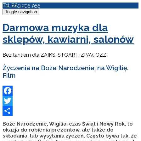
Tel. 883 235 955
Toggle navigation
Darmowa muzyka dla
sklepów, kawiarni, salonów
Bez tantiem dla ZAIKS, STOART, ZPAV, OZZ
Życzenia na Boże Narodzenie, na Wigilię.
Film
Facebook
Twitter
Podziel
Boże Narodzenie, Wigilia, czas Świąt i Nowy Rok, to
okazja do robienia prezentów, ale także do
się
składania, lub wysyłania życzeń. Często bywa tak, że