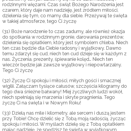
rodzinnymi więzami. Czas świąt Bożego Narodzenia jest
czarem, który daje nam nadzieję, jest źródłem miłości,
dzielenia się tym, co mamy dla siebie. Przeżywaj te święta
w takiej atmosferze, tego Ci życzę
(31) Boże narodzenie to czas zadumy, ale również okazja
do spotkania w rodzinnym gronie, darowania prezentów,
dzielenia się opłatkiem, który jest symbolem chleba. Niech
ten czas będzie dla Ciebie radosny i wyjątkowy. Dawno
temu zdarzył się cud, niech ten cud dzieje się w każdym z
nas. Życzenia, prezenty, śpiewanie kolęd… Niech ten
wieczór będzie jak zawsze wyjątkowy i niepowtarzalny.
Tego Ci życzę
(32) Życzę Ci spokoju i miłości, miłych gości i smacznej
wigilii. Załączam tysiące całusów, szczęścia kilogramy do
tego dwa śnieżne bałwany! Miej życzliwych ludzi wokół,
niech spełniają się marzenia i skryte pragnienia. Tego
życzę Ci na święta i w Nowym Roku!
(33) Dzielą nas mile i kilometry, ale sercem i duszą jestem
przy Tobie! Chcę dzielić się z Tobą moją radością, życząc
spokoju i miłości. W myślach dzielę się z Tobą opłatkiem
mając nadzieję, że spędzisz te święta w wyjątkowym