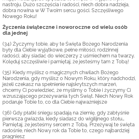
nastroju. Dużo szczęścia i radości, niech dobra nadzieja,
dobra nowina w W Twoim sercu gości. Szczęśliwego
Nowego Roku!
Życzenia świąteczne i noworoczne od wielu osób
dla jednej
(34) Życzymy tobie, aby te Święta Bożego Narodzenia
były dla Ciebie wyjątkowe, pełne miłości, rodzinnej
radości, aby siadać do wieczerzy z uśmiechem na twarzy.
Kolęduj szczęśliwie i pamiętaj, że jesteśmy tam z Tobą!
(35) Kiedy myślisz o magicznych chwilach Bożego
Narodzenia, gdy myślisz o Nowym Roku, który nadchodzi,
jeżeli czekasz na spełnienie najskrytszych marzeń,
chcemy Ci powiedzieć, że myślimy o Tobie i życzymy Ci
wzruszającego przeżywania tych Świąt. Niech Nowy Rok
podaruje Tobie to, co dla Ciebie najważniejsze
(36) Gdy płatki śniegu spadają na ziemię, gdy zabłyśnie
pierwsza gwiazda, kiedy siadasz do wigilijnego stołu…
Pamiętaj, że jesteśmy sercem z Tobą. Przeżywaj te święta
radośnie, niech Nowy rok da Tobie to, czego najbardziej
pragniesz