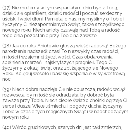
(37) Nie możemy w tym wspaniałym dniu być z Tobą,
dzielić się opłatkiem, dzielić radości i poczuć serdeczny
uścisk Twojej dłoni. Pamiętaj o nas, my myślimy o Tobie i
życzymy Ci niezapomnianych Świąt, także szczęśliwego
nowego roku. Niech anioły czuwają nad Tobą a radość
tego dnia pozostanie przy Tobie na zawsze
(38) Jak co roku Aniołowie głoszą wieść radosną! Bożego
narodzenia nadszedł czas! To niezwykły czas radości,
miłości i wzajemnej życzliwości. Czas obdarowania,
spełnienia marzeń i najskrytszych pragnień. Tego Ci
życzymy z okazji świąt oraz zbliżającego się Nowego
Roku. Kolęduj wesoło i baw się wspaniale w sylwestrową
noc
(39) Niech dobra nadzieja Cię nie opuszcza, radość wciąż
rozwesela, by miłość się odradzała, by dobroć była
zawsze przy Tobie. Niech ciepłe światło choinki ogrzeje Ci
serce i dusze. Wiele uśmiechu i pogody ducha życzymy
Tobie w czasie tych magicznych Świąt i w nadchodzącym
nowym roku
(40) Wśród grudniowych, szarych dni jest taki zmierzch,