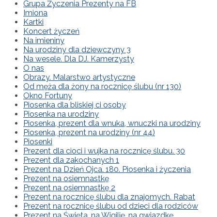
Grupa Życzenia Prezenty na FB
Imiona
Kartki
Koncert życzeń
Na imieniny
Na urodziny dla dziewczyny 3
Na wesele. Dla DJ. Kamerzysty
O nas
Obrazy. Malarstwo artystyczne
Od męża dla żony na rocznicę ślubu (nr 130)
Okno Fortuny
Piosenka dla bliskiej ci osoby
Piosenka na urodziny
Piosenka, prezent dla wnuka, wnuczki na urodziny
Piosenka, prezent na urodziny (nr 44)
Piosenki
Prezent dla cioci i wujka na rocznicę ślubu. 30
Prezent dla zakochanych 1
Prezent na Dzień Ojca. 180. Piosenka i życzenia
Prezent na osiemnastkę
Prezent na osiemnastkę 2
Prezent na rocznicę ślubu dla znajomych. Rabat
Prezent na rocznicę ślubu od dzieci dla rodziców
Prezent na Święta, na Wigilię, na gwiazdkę