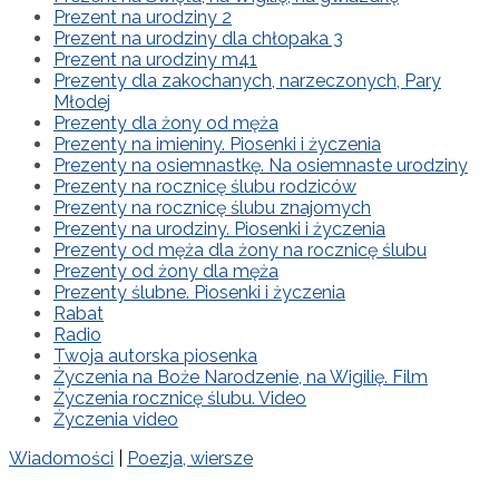
Prezent na urodziny 2
Prezent na urodziny dla chłopaka 3
Prezent na urodziny m41
Prezenty dla zakochanych, narzeczonych, Pary
Młodej
Prezenty dla żony od męża
Prezenty na imieniny. Piosenki i życzenia
Prezenty na osiemnastkę. Na osiemnaste urodziny
Prezenty na rocznicę ślubu rodziców
Prezenty na rocznicę ślubu znajomych
Prezenty na urodziny. Piosenki i życzenia
Prezenty od męża dla żony na rocznicę ślubu
Prezenty od żony dla męża
Prezenty ślubne. Piosenki i życzenia
Rabat
Radio
Twoja autorska piosenka
Życzenia na Boże Narodzenie, na Wigilię. Film
Życzenia rocznicę ślubu. Video
Życzenia video
Wiadomości
|
Poezja, wiersze