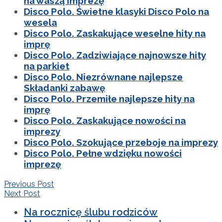
na waszą imprezę
Disco Polo. Świetne klasyki Disco Polo na
wesela
Disco Polo. Zaskakujące weselne hity na
imprę
Disco Polo. Zadziwiające najnowsze hity
na parkiet
Disco Polo. Niezrównane najlepsze
Składanki zabawę
Disco Polo. Przemiłe najlepsze hity na
imprę
Disco Polo. Zaskakujące nowości na
imprezy
Disco Polo. Szokujące przeboje na imprezy
Disco Polo. Pełne wdzięku nowości
imprezę
Previous Post
Next Post
Na rocznicę ślubu rodziców