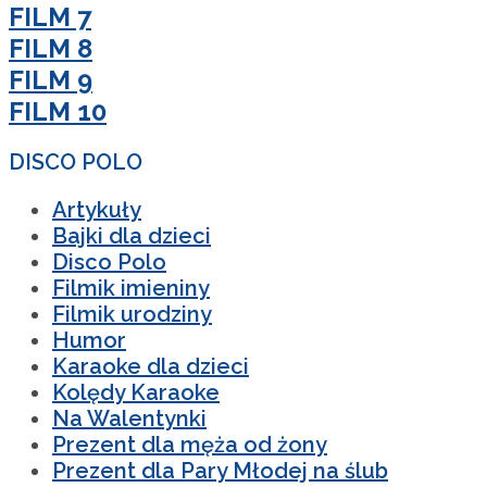
FILM 7
FILM 8
FILM 9
FILM 10
DISCO POLO
Artykuły
Bajki dla dzieci
Disco Polo
Filmik imieniny
Filmik urodziny
Humor
Karaoke dla dzieci
Kolędy Karaoke
Na Walentynki
Prezent dla męża od żony
Prezent dla Pary Młodej na ślub