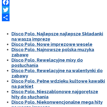
Facebook
Twitter
Podziel
się
Disco Polo. Najlepsze najlepsze Składanki
na waszą imprezę
Disco Polo. Nowe imprezowe wesele
Disco Polo. Najnowsze polska muzyka
zabawę
Disco Polo. Rewelacyjne mixy do
posłuchania
Disco Polo. Rewelacyjne na walentynki do
zabawy
Disco Polo. Pełne wdzięku kultowe kawałki
na parkiet
Disco Polo. Nieszablonowe najgorętsze
hity do słuchania
Disco Polo. Niekonwencjonalne mega hity