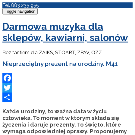
Tel. 883 235 955
Toggle navigation
Darmowa muzyka dla
sklepów, kawiarni, salonów
Bez tantiem dla ZAIKS, STOART, ZPAV, OZZ
Nieprzeciętny prezent na urodziny. M41
Facebook
Twitter
Podziel
Każde urodziny, to ważna data w życiu
się
człowieka. To moment w którym składa się
życzenia i daruje prezenty. To święto, które
wymaga odpowiedniej oprawy. Proponujemy