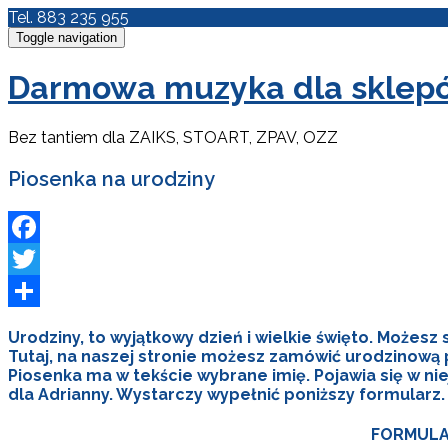
Tel. 883 235 955
Toggle navigation
Darmowa muzyka dla sklepów
Bez tantiem dla ZAIKS, STOART, ZPAV, OZZ
Piosenka na urodziny
Facebook
Twitter
Podziel
Urodziny, to wyjątkowy dzień i wielkie święto. Możesz s
się
Tutaj, na naszej stronie możesz zamówić urodzinową pio
Piosenka ma w tekście wybrane imię. Pojawia się w nie
dla Adrianny. Wystarczy wypełnić poniższy formularz.
FORMULA