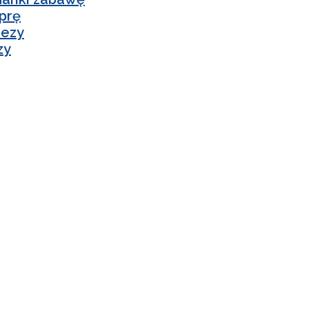
mprę
rezy
zy