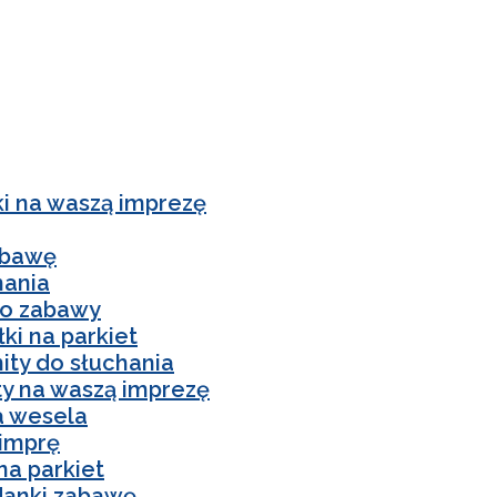
ki na waszą imprezę
abawę
hania
do zabawy
ki na parkiet
ity do słuchania
y na waszą imprezę
a wesela
 imprę
na parkiet
danki zabawę