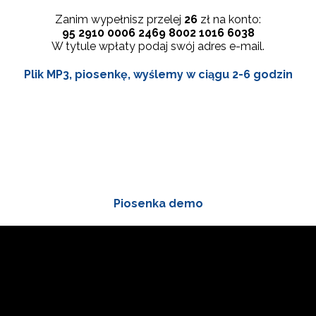
Zanim wypełnisz przelej
26
zł na konto:
95 2910 0006 2469 8002 1016 6038
W tytule wpłaty podaj swój adres e-mail.
Plik MP3, piosenkę, wyślemy w ciągu 2-6 godzin
Piosenka demo