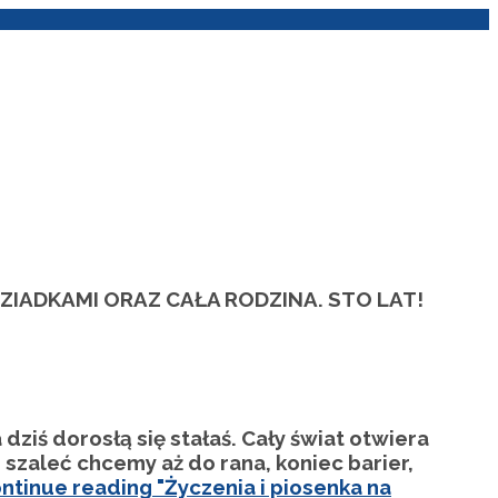
ZIADKAMI ORAZ CAŁA RODZINA. STO LAT!
ziś dorosłą się stałaś. Cały świat otwiera
szaleć chcemy aż do rana, koniec barier,
ntinue reading
"Życzenia i piosenka na