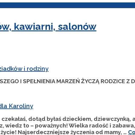
, kawiarni, salonów
ziadków i rodziny
ZEGO I SPEŁNIENIA MARZEŃ ŻYCZĄ RODZICE Z D
la Karoliny
czekałaś, dotąd byłaś dzieckiem, dziewczynką, a d
, wiedz to – poważnych! Wielka radość i zabawa, 
 życie! Najserdeczniejsze życzenia od mamy, …
Co