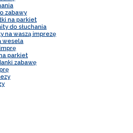
hania
do zabawy
ki na parkiet
ity do słuchania
y na waszą imprezę
a wesela
 imprę
na parkiet
danki zabawę
mprę
rezy
zy