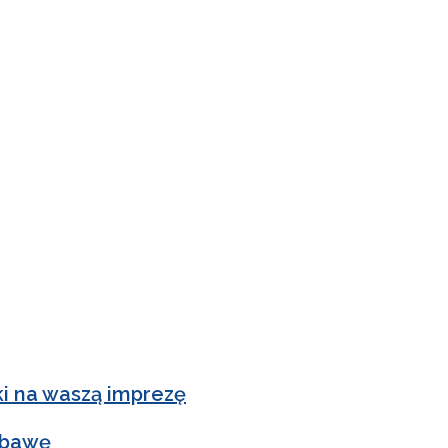
ki na waszą imprezę
abawę