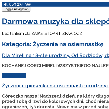
Tel. 883 235 955
Toggle navigation
Darmowa muzyka dla sklepów
Bez tantiem dla ZAIKS, STOART, ZPAV, OZZ
Kategoria: Życzenia na osiemnastkę
Dla Mireli na 18-ste urodziny. Od Rodziców, d
KOCHANEJ CÓRCI MIRELI WSZYSTKIEGO NAJLEPS
Czytaj cały
Życzenia i piosenka na osiemnaste urodziny d
Córeczko nasza! Nadszedł dzień, na który długo 
przed Tobą drzwi do kolorowych dni, choć nieraz
ograniczeń, tyś dorosła. Nowe masz przed sobą